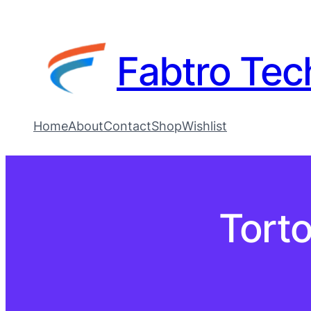
Fabtro Tec
Home
About
Contact
Shop
Wishlist
Torto