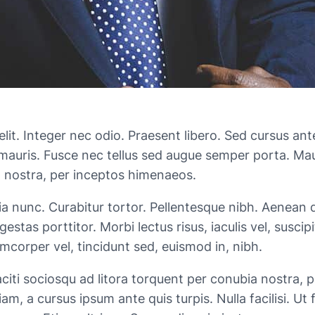
lit. Integer nec odio. Praesent libero. Sed cursus ant
mauris. Fusce nec tellus sed augue semper porta. Maur
a nostra, per inceptos himenaeos.
cinia nunc. Curabitur tortor. Pellentesque nibh. Aenea
gestas porttitor. Morbi lectus risus, iaculis vel, suscip
amcorper vel, tincidunt sed, euismod in, nibh.
citi sociosqu ad litora torquent per conubia nostra, 
m, a cursus ipsum ante quis turpis. Nulla facilisi. Ut 