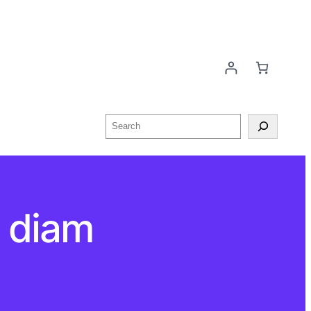
Search
g diam