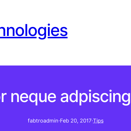
hnologies
r neque adpiscin
fabtroadmin
·
Feb 20, 2017
·
Tips